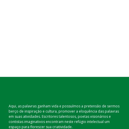
Aqui, as palavras ganham vida e possuímos a pretensão de sermos
berço de inspiração e cultura, promover a eloquência das palavras
em suas atividades. Escritores talentosos, poetas visionários e
contistas imaginativos encontram neste refúgio intelectual um
espaço para florescer sua criatividade.