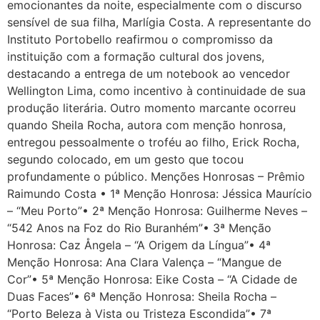
emocionantes da noite, especialmente com o discurso
sensível de sua filha, Marlígia Costa. A representante do
Instituto Portobello reafirmou o compromisso da
instituição com a formação cultural dos jovens,
destacando a entrega de um notebook ao vencedor
Wellington Lima, como incentivo à continuidade de sua
produção literária. Outro momento marcante ocorreu
quando Sheila Rocha, autora com menção honrosa,
entregou pessoalmente o troféu ao filho, Erick Rocha,
segundo colocado, em um gesto que tocou
profundamente o público. Menções Honrosas – Prêmio
Raimundo Costa • 1ª Menção Honrosa: Jéssica Maurício
– “Meu Porto”• 2ª Menção Honrosa: Guilherme Neves –
“542 Anos na Foz do Rio Buranhém”• 3ª Menção
Honrosa: Caz Ångela – “A Origem da Língua”• 4ª
Menção Honrosa: Ana Clara Valença – “Mangue de
Cor”• 5ª Menção Honrosa: Eike Costa – “A Cidade de
Duas Faces”• 6ª Menção Honrosa: Sheila Rocha –
“Porto Beleza à Vista ou Tristeza Escondida”• 7ª